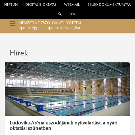
NEPTUN
DIGITÁLIS OKTATÁS
WEBMAIL
BELSŐ DOKUMENTUMTÁR
ENG
NEMZETI KÖZSZOLGÁLATI EGYETEM
Sportos Egyetem, Sportos Közszolgálat
Hírek
Ludovika Aréna uszodájának nyitvatartása a nyári
oktatási szünetben