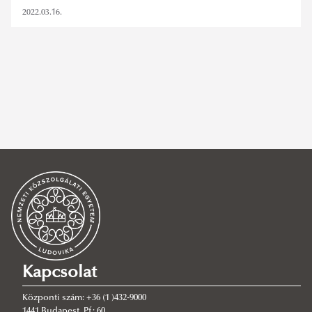
2022.03.16.
nyitvatartás
,
ludovika aréna uszoda
,
nyári szünet
,
uszoda
,
ludoviak
aréna uszoda
,
ludovika aréna
SZŰRÉS TÖRLÉSE
Kapcsolat
Központi szám: +36 (1 )432-9000
1441 Budapest, Pf.: 60.