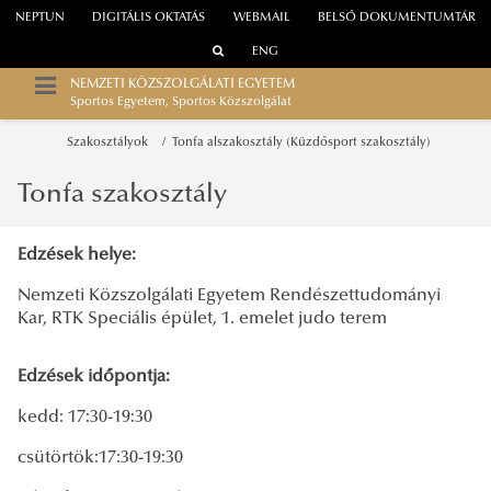
NEPTUN
DIGITÁLIS OKTATÁS
WEBMAIL
BELSŐ DOKUMENTUMTÁR
ENG
NEMZETI KÖZSZOLGÁLATI EGYETEM
Sportos Egyetem, Sportos Közszolgálat
Szakosztályok
Tonfa alszakosztály (Küzdősport szakosztály)
Tonfa szakosztály
Edzések helye:
Nemzeti Közszolgálati Egyetem Rendészettudományi
Kar, RTK Speciális épület, 1. emelet judo terem
Edzések időpontja:
kedd: 17:30-19:30
csütörtök:17:30-19:30