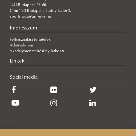
Judo alszakosztály (Küzdősport szakosztály)
1441 Budapest, Pf.: 60.
Cím: 1083 Budapest, Ludovika tér 2.
Kendo alszakosztály (Küzdősport szakosztály)
sportiroda@uni-nke.hu
Kick-Boksz alszakosztály (Küzdősport szakosztály)
Impresszum
Kosárlabda szakosztály
Felhasználási feltételek
Futsal szakosztály
Adatvédelem
Labdarúgó szakosztály
Akadálymentesítési nyilatkozat
Lovas szakosztály
Linkek
Lövészszakosztály
Social media
Rendészeti kutyás szakosztály
Röplabda szakosztály
Tenisz szakosztály
Tollaslabda szakosztály
Tonfa alszakosztály (Küzdősport szakosztály)
Úszó Szakosztály