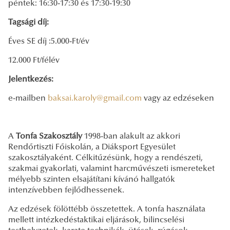
péntek: 16:30-17:30 és 17:30-19:30
Tagsági díj:
Éves SE díj :5.000-Ft/év
12.000 Ft/félév
Jelentkezés:
e-mailben
baksai.karoly@gmail.com
vagy az edzéseken
A
Tonfa Szakosztály
1998-ban alakult az akkori
Rendőrtiszti Főiskolán, a Diáksport Egyesület
szakosztályaként. Célkitűzésünk, hogy a rendészeti,
szakmai gyakorlati, valamint harcművészeti ismereteket
mélyebb szinten elsajátítani kívánó hallgatók
intenzívebben fejlődhessenek.
Az edzések fölöttébb összetettek. A tonfa használata
mellett intézkedéstaktikai eljárások, bilincselési