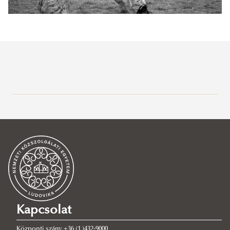
Bemutatkozás
Szervezeti felépítés
Szakosztályok
Force Necessary Önvédelem és Közelharc alszakosztály
(Küzdősport szakosztály)
GEKKO Hegy- és sportmászó szakosztály
Grappling alszakosztály (Küzdősport szakosztály)
Kapcsolat
Intézkedéstaktika alszakosztály (Küzdősport szakosztály)
Központi szám: +36 (1 )432-9000