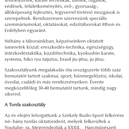
testhelyzetek, karate technikák, ütések, rúgások,
védések, felületkeményítés, erő-, gyorsaság-,
állóképesség fejlesztés, fegyverrel történő mozgások is
szerepelnek. Rendszeresen szervezünk speciális
szemináriumokat, oktatásokat, edzőtáborokat itthon és
Erdélyben egyaránt.
Néhány a táborainkban, képzéseinken oktatott
ismeretek közül: ereszkedés-technika, egészségügy,
intézkedéstaktika, küzdőtechnika, kyokushin karate,
systema, hiko ryu taijutsu, brasil jiu-jitsu, ju jitsu.
Szakosztályunk megalakulás óta országszerte több száz
bemutatót tartott szakmai, sport, bűnmegelőzési, iskolai,
óvodai, családi és más rendezvényeken. Évente
megközelítőleg 30-40 bemutatót tartunk, mindig nagy
sikerrel.
A Tonfa szakosztály
Az év elején leforgattunk a Székely Budo-Sport felkérése
né- hány tonfás oktatóvideót, melyek felkerültek a
Youtube- ra. Megrendeztük a XXXII. Harcművészeti