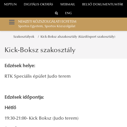
NEPTUN
DIGITÁLIS OKTATÁS
WEBMAIL
BELSŐ DOKUMENTUMTÁR
ENG
NEMZETI KÖZSZOLGÁLATI EGYETEM
Sportos Egyetem, Sportos Közszolgálat
Szakosztályok
Kick-Boksz alszakosztály (Küzdősport szakosztály)
Kick-Boksz szakosztály
Edzések helye:
RTK Speciális épület Judo terem
Edzések időpontja:
Hétfő
19:30-21:00- Kick Boksz (Judo terem)