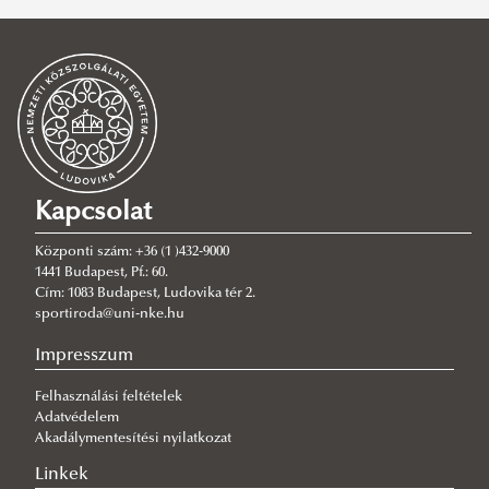
Szervezeti felépítés
Szakosztályok
Force Necessary Önvédelem és Közelharc alszakosztály
(Küzdősport szakosztály)
GEKKO Hegy- és sportmászó szakosztály
Grappling alszakosztály (Küzdősport szakosztály)
Kapcsolat
Intézkedéstaktika alszakosztály (Küzdősport szakosztály)
Központi szám: +36 (1 )432-9000
Judo alszakosztály (Küzdősport szakosztály)
1441 Budapest, Pf.: 60.
Cím: 1083 Budapest, Ludovika tér 2.
Kendo alszakosztály (Küzdősport szakosztály)
sportiroda@uni-nke.hu
Kick-Boksz alszakosztály (Küzdősport szakosztály)
Impresszum
Kosárlabda szakosztály
Felhasználási feltételek
Futsal szakosztály
Adatvédelem
Labdarúgó szakosztály
Akadálymentesítési nyilatkozat
Lovas szakosztály
Linkek