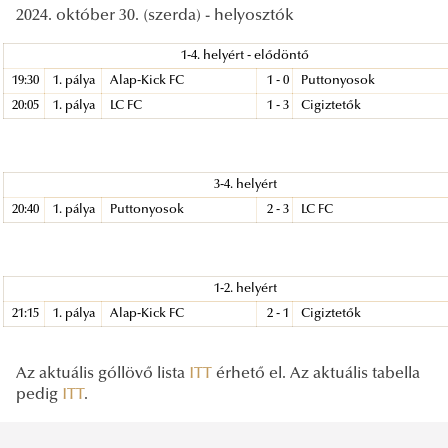
2024. október 30. (szerda) - helyosztók
1-4. helyért - elődöntő
19:30
1. pálya
Alap-Kick FC
1 - 0
Puttonyosok
20:05
1. pálya
LC FC
1 - 3
Cigiztetők
3-4. helyért
20:40
1. pálya
Puttonyosok
2 - 3
LC FC
1-2. helyért
21:15
1. pálya
Alap-Kick FC
2 - 1
Cigiztetők
Az aktuális góllövő lista
ITT
érhető el. Az aktuális tabella
pedig
ITT
.