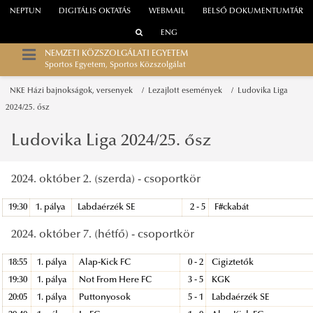
NEPTUN
DIGITÁLIS OKTATÁS
WEBMAIL
BELSŐ DOKUMENTUMTÁR
ENG
NEMZETI KÖZSZOLGÁLATI EGYETEM
Sportos Egyetem, Sportos Közszolgálat
NKE Házi bajnokságok, versenyek
Lezajlott események
Ludovika Liga
2024/25. ősz
Ludovika Liga 2024/25. ősz
2024. október 2. (szerda) - csoportkör
19:30
1. pálya
Labdaérzék SE
2 - 5
F#ckabát
2024. október 7. (hétfő) - csoportkör
18:55
1. pálya
Alap-Kick FC
0 - 2
Cigiztetők
19:30
1. pálya
Not From Here FC
3 - 5
KGK
20:05
1. pálya
Puttonyosok
5 - 1
Labdaérzék SE