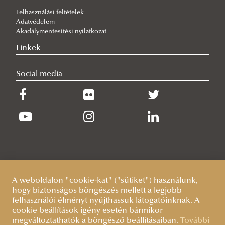
Felhasználási feltételek
I. Ludovika Open Teniszbajnokság
Adatvédelem
II. Ludovika Open Teniszbajnokság
Akadálymentesítési nyilatkozat
Röplabda Bajnokság 2024/25. ősz
Linkek
Ludovika Liga 2024/25. ősz
Social media
Röplabda Bajnokság 2024/25. tavasz
Budapesti Rendőrkapitányságok Ligája
Ludovika Egyetemi Sportnap
Ludovika Egyetemi Sportnap 2023
Ludovika Egyetemi Sportnap és I. Ludovika Kupa 2024
Ludovika Egyetemi Sportnap és II. Ludovika Kupa 2025
A weboldalon "cookie-kat" ("sütiket") használunk,
hogy biztonságos böngészés mellett a legjobb
felhasználói élményt nyújthassuk látogatóinknak. A
cookie beállítások igény esetén bármikor
megváltoztathatók a böngésző beállításaiban.
További