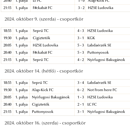
20:40
1. pálya
Lc FC
1 - 0
Alap-Kick FC
21:15
1. pálya
F#ckabát FC
3 - 2
HZSE Ludovika
2024. október 9. (szerda) - csoportkör
18:55
1. pálya
Seprű TC
4 - 3
HZSE Ludovika
19:30
1. pálya
Cigiztetők
3 - 1
KGK
20:05
1. pálya
HZSE Ludovika
5 - 3
Labdaérzék SE
20:40
1. pálya
F#ckabát FC
5 - 3
Puttonyosok
21:15
1. pálya
Seprű TC
4 - 2
Nyírlugosi Bakugánok
2024. október 14. (hétfő) - csoportkör
18:55
1. pálya
Seprű TC
3 - 4
Labdaérzék SE
19:30
1. pálya
Alap-Kick FC
6 - 2
Not From here FC
20:05
1. pálya
Nyírlugosi Bakugánok
1 - 3
HZSE Ludovika
20:40
1. pálya
Cigiztetők
2 - 1
LC FC
21:15
1. pálya
Puttonyosok
3 - 1
Nyírlugosi Bakugánok
2024. október 16. (szerda) - csoportkör