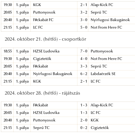
19:30
1. pálya
KGK
2 - 1
Alap-Kick FC
20:05
1. pálya
Puttonyosok
3 - 2
Seprű TC
20:40
1. pálya
F#ckabát FC
3 - 0
Nyírlugosi Bakugánok
21:15
1. pálya
LC FC
5 - 0
Not From Here FC
2024. október 21. (hétfő) - csoportkör
18:55
1. pálya
HZSE Ludovika
7 - 0
Puttonyosok
19:30
1. pálya
Cigiztetők
4 - 0
Not From Here FC
20:05
1. pálya
F#ckabát
3 - 3
Seprű TC
20:40
1. pálya
Nyírlugosi Bakugánok
6 - 2
Labdaérzék SE
21:15
1. pálya
KGK
2 - 1
LC FC
2024. október 28. (hétfő) - rájátszás
19:30
1. pálya
F#ckabát
1 - 3
Alap-Kick FC
20:05
1. pálya
HZSE Ludovika
1 - 3
LC FC
20:40
1. pálya
Puttonyosok
2 - 0
KGK
21:15
1. pálya
Seprű TC
0 - 2
Cigiztetők