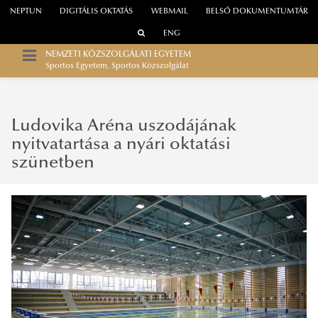
NEPTUN
DIGITÁLIS OKTATÁS
WEBMAIL
BELSŐ DOKUMENTUMTÁR
ENG
NEMZETI KÖZSZOLGÁLATI EGYETEM
Sportos Egyetem, Sportos Közszolgálat
Ludovika Aréna uszodájának
nyitvatartása a nyári oktatási
szünetben