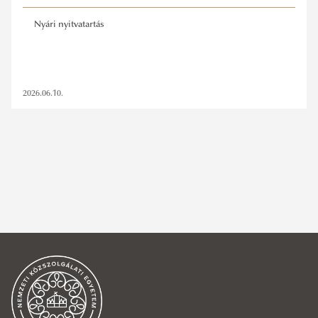
Nyári nyitvatartás
2026.06.10.
nyitvatartás
,
ludovika aréna uszoda
,
nyári szünet
SZŰRÉS TÖRLÉSE