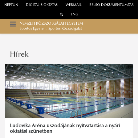
NEPTUN
DIGITÁLIS OKTATÁS
WEBMAIL
BELSŐ DOKUMENTUMTÁR
ENG
NEMZETI KÖZSZOLGÁLATI EGYETEM
Sportos Egyetem, Sportos Közszolgálat
Hírek
Ludovika Aréna uszodájának nyitvatartása a nyári
oktatási szünetben