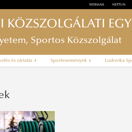
WEBMAIL
NEPTUN
I KÖZSZOLGÁLATI EG
yetem, Sportos Közszolgálat
velés és oktatás
Sportesemények
Ludovika Sp
ek