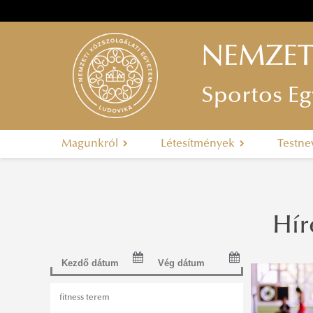
NEMZET
Sportos Eg
Magunkról
Létesítmények
Testne
Hír
fitness terem