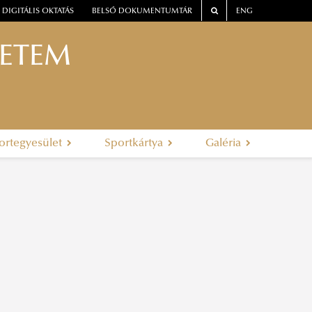
DIGITÁLIS OKTATÁS
BELSŐ DOKUMENTUMTÁR
ENG
YETEM
ortegyesület
Sportkártya
Galéria