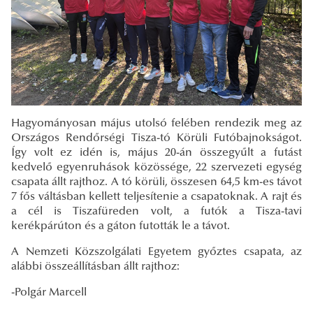
Hagyományosan május utolsó felében rendezik meg az
Országos Rendőrségi Tisza-tó Körüli Futóbajnokságot.
Így volt ez idén is, május 20-án összegyűlt a futást
kedvelő egyenruhások közössége, 22 szervezeti egység
csapata állt rajthoz. A tó körüli, összesen 64,5 km-es távot
7 fős váltásban kellett teljesítenie a csapatoknak. A rajt és
a cél is Tiszafüreden volt, a futók a Tisza-tavi
kerékpárúton és a gáton futották le a távot.
A Nemzeti Közszolgálati Egyetem győztes csapata, az
alábbi összeállításban állt rajthoz:
-Polgár Marcell