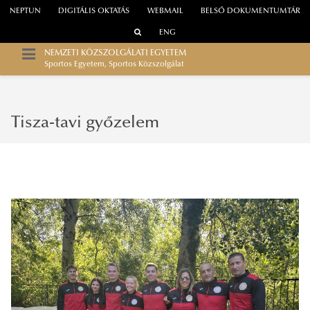
NEPTUN
DIGITÁLIS OKTATÁS
WEBMAIL
BELSŐ DOKUMENTUMTÁR
ENG
NEMZETI KÖZSZOLGÁLATI EGYETEM
Sportos Egyetem, Sportos Közszolgálat
Tisza-tavi győzelem