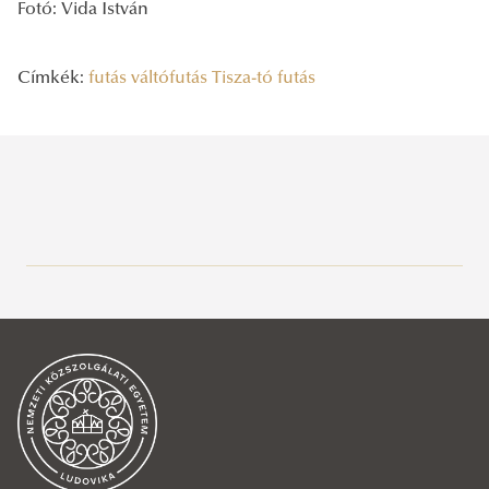
Fotó: Vida István
Címkék:
futás
váltófutás
Tisza-tó futás
Legutóbbi bejegyzések
2026/08/04
Hivatali szünet
2026/08/02
Energiatakarékossággal és a hőségriasztással kapcsolatos
intézkedések
2026/07/13