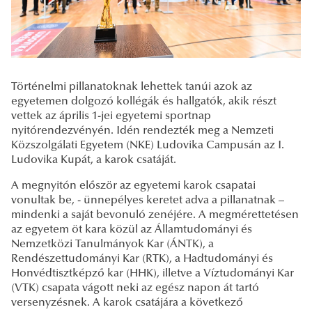
Történelmi pillanatoknak lehettek tanúi azok az
egyetemen dolgozó kollégák és hallgatók, akik részt
vettek az április 1-jei egyetemi sportnap
nyitórendezvényén. Idén rendezték meg a Nemzeti
Közszolgálati Egyetem (NKE) Ludovika Campusán az I.
Ludovika Kupát, a karok csatáját.
A megnyitón először az egyetemi karok csapatai
vonultak be, - ünnepélyes keretet adva a pillanatnak –
mindenki a saját bevonuló zenéjére. A megmérettetésen
az egyetem öt kara közül az Államtudományi és
Nemzetközi Tanulmányok Kar (ÁNTK), a
Rendészettudományi Kar (RTK), a Hadtudományi és
Honvédtisztképző kar (HHK), illetve a Víztudományi Kar
(VTK) csapata vágott neki az egész napon át tartó
versenyzésnek. A karok csatájára a következő