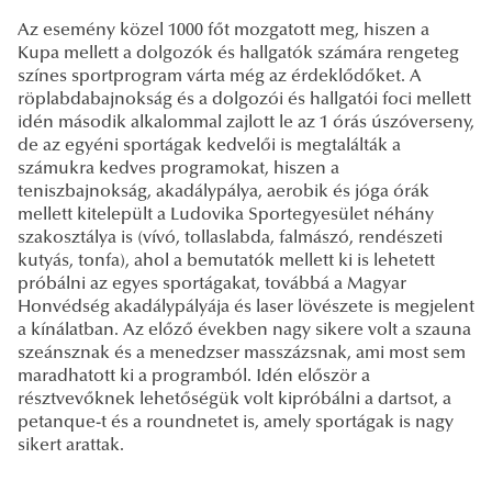
Az esemény közel 1000 főt mozgatott meg, hiszen a
Kupa mellett a dolgozók és hallgatók számára rengeteg
színes sportprogram várta még az érdeklődőket. A
röplabdabajnokság és a dolgozói és hallgatói foci mellett
idén második alkalommal zajlott le az 1 órás úszóverseny,
de az egyéni sportágak kedvelői is megtalálták a
számukra kedves programokat, hiszen a
teniszbajnokság, akadálypálya, aerobik és jóga órák
mellett kitelepült a Ludovika Sportegyesület néhány
szakosztálya is (vívó, tollaslabda, falmászó, rendészeti
kutyás, tonfa), ahol a bemutatók mellett ki is lehetett
próbálni az egyes sportágakat, továbbá a Magyar
Honvédség akadálypályája és laser lövészete is megjelent
a kínálatban. Az előző években nagy sikere volt a szauna
szeánsznak és a menedzser masszázsnak, ami most sem
maradhatott ki a programból. Idén először a
résztvevőknek lehetőségük volt kipróbálni a dartsot, a
petanque-t és a roundnetet is, amely sportágak is nagy
sikert arattak.