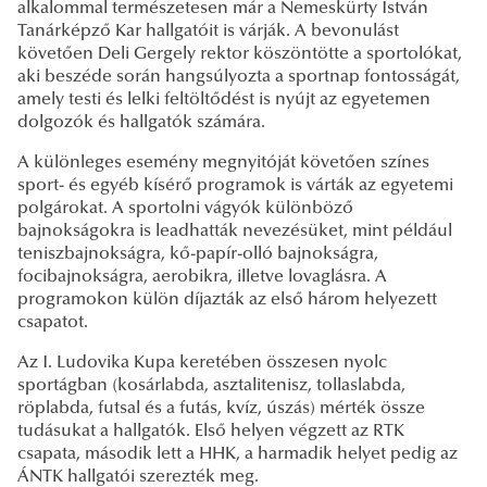
alkalommal természetesen már a Nemeskürty István
Tanárképző Kar hallgatóit is várják. A bevonulást
követően Deli Gergely rektor köszöntötte a sportolókat,
aki beszéde során hangsúlyozta a sportnap fontosságát,
amely testi és lelki feltöltődést is nyújt az egyetemen
dolgozók és hallgatók számára.
A különleges esemény megnyitóját követően színes
sport- és egyéb kísérő programok is várták az egyetemi
polgárokat. A sportolni vágyók különböző
bajnokságokra is leadhatták nevezésüket, mint például
teniszbajnokságra, kő-papír-olló bajnokságra,
focibajnokságra, aerobikra, illetve lovaglásra. A
programokon külön díjazták az első három helyezett
csapatot.
Az I. Ludovika Kupa keretében összesen nyolc
sportágban (kosárlabda, asztalitenisz, tollaslabda,
röplabda, futsal és a futás, kvíz, úszás) mérték össze
tudásukat a hallgatók. Első helyen végzett az RTK
csapata, második lett a HHK, a harmadik helyet pedig az
ÁNTK hallgatói szerezték meg.