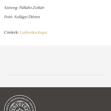
Szöveg: Pálfalvi Zoltán
Fotó: Szilágyi Dénes
Címkék:
Ludovika Kupa
Legutóbbi bejegyzések
2026/08/04
Hivatali szünet
2026/08/02
Energiatakarékossággal és a hőségriasztással kapcsolatos