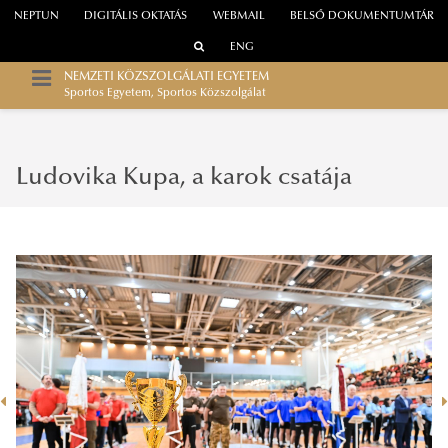
NEPTUN
DIGITÁLIS OKTATÁS
WEBMAIL
BELSŐ DOKUMENTUMTÁR
ENG
NEMZETI KÖZSZOLGÁLATI EGYETEM
Sportos Egyetem, Sportos Közszolgálat
Ludovika Kupa, a karok csatája