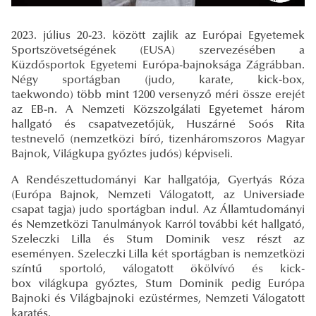
2023. július 20-23. között zajlik az Európai Egyetemek
Sportszövetségének (EUSA) szervezésében a
Küzdősportok Egyetemi Európa-bajnoksága Zágrábban.
Négy sportágban (judo, karate, kick-box,
taekwondo) több mint 1200 versenyző méri össze erejét
az EB-n. A Nemzeti Közszolgálati Egyetemet három
hallgató és csapatvezetőjük, Huszárné Soós Rita
testnevelő (nemzetközi bíró, tizenháromszoros Magyar
Bajnok, Világkupa győztes judós) képviseli.
A Rendészettudományi Kar hallgatója, Gyertyás Róza
(Európa Bajnok, Nemzeti Válogatott, az Universiade
csapat tagja) judo sportágban indul. Az Államtudományi
és Nemzetközi Tanulmányok Karról további két hallgató,
Szeleczki Lilla és Stum Dominik vesz részt az
eseményen. Szeleczki Lilla két sportágban is nemzetközi
színtű sportoló, válogatott ökölvívó és kick-
box világkupa győztes, Stum Dominik pedig Európa
Bajnoki és Világbajnoki ezüstérmes, Nemzeti Válogatott
karatés.