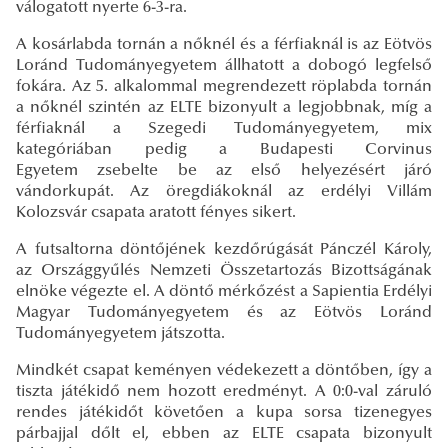
válogatott nyerte 6-3-ra.
A kosárlabda tornán a nőknél és a férfiaknál is az Eötvös
Loránd Tudományegyetem állhatott a dobogó legfelső
fokára. Az 5. alkalommal megrendezett röplabda tornán
a nőknél szintén az ELTE bizonyult a legjobbnak, míg a
férfiaknál a Szegedi Tudományegyetem, mix
kategóriában pedig a Budapesti Corvinus
Egyetem zsebelte be az első helyezésért járó
vándorkupát. Az öregdiákoknál az erdélyi Villám
Kolozsvár csapata aratott fényes sikert.
A futsaltorna döntőjének kezdőrúgását Pánczél Károly,
az Országgyűlés Nemzeti Összetartozás Bizottságának
elnöke végezte el. A döntő mérkőzést a Sapientia Erdélyi
Magyar Tudományegyetem és az Eötvös Loránd
Tudományegyetem játszotta.
Mindkét csapat keményen védekezett a döntőben, így a
tiszta játékidő nem hozott eredményt. A 0:0-val záruló
rendes játékidőt követően a kupa sorsa tizenegyes
párbajjal dőlt el, ebben az ELTE csapata bizonyult