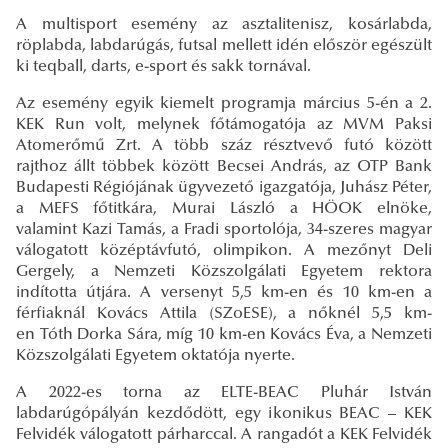
A multisport esemény az asztalitenisz, kosárlabda,
röplabda, labdarúgás, futsal mellett idén először egészült
ki teqball, darts, e-sport és sakk tornával.
Az esemény egyik kiemelt programja március 5-én a 2.
KEK Run volt, melynek főtámogatója az MVM Paksi
Atomerőmű Zrt. A több száz résztvevő futó között
rajthoz állt többek között Becsei András, az OTP Bank
Budapesti Régiójának ügyvezető igazgatója, Juhász Péter,
a MEFS főtitkára, Murai László a HÖOK elnöke,
valamint Kazi Tamás, a Fradi sportolója, 34-szeres magyar
válogatott középtávfutó, olimpikon. A mezőnyt Deli
Gergely, a Nemzeti Közszolgálati Egyetem rektora
indította útjára. A versenyt 5,5 km-en és 10 km-en a
férfiaknál Kovács Attila (SZoESE), a nőknél 5,5 km-
en Tóth Dorka Sára, míg 10 km-en Kovács Éva, a Nemzeti
Közszolgálati Egyetem oktatója nyerte.
A 2022-es torna az ELTE-BEAC Pluhár István
labdarúgópályán kezdődött, egy ikonikus BEAC – KEK
Felvidék válogatott párharccal. A rangadót a KEK Felvidék