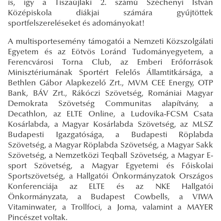
is, így a Tiszaújlaki 2. számú Széchenyi István
Középiskola diákjai számára gyűjtöttek
sportfelszereléseket és adományokat!
A multisportesemény támogatói a Nemzeti Közszolgálati
Egyetem és az Eötvös Loránd Tudományegyetem, a
Ferencvárosi Torna Club, az Emberi Erőforrások
Minisztériumának Sportért Felelős Államtitkársága, a
Bethlen Gábor Alapkezelő Zrt., MVM CEE Energy, OTP
Bank, BÁV Zrt., Rákóczi Szövetség, Romániai Magyar
Demokrata Szövetség Communitas alapítvány, a
Decathlon, az ELTE Online, a Ludovika-FCSM Csata
Kosárlabda, a Magyar Kosárlabda Szövetség, az MLSZ
Budapesti Igazgatósága, a Budapesti Röplabda
Szövetség, a Magyar Röplabda Szövetség, a Magyar Sakk
Szövetség, a Nemzetközi Teqball Szövetség, a Magyar E-
sport Szövetség, a Magyar Egyetemi és Főiskolai
Sportszövetség, a Hallgatói Önkormányzatok Országos
Konferenciája az ELTE és az NKE Hallgatói
Önkormányzata, a Budapest Cowbells, a VIWA
Vitaminwater, a Trollfoci, a Joma, valamint a MAYER
Pincészet voltak.