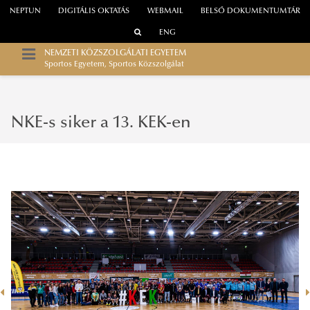
NEPTUN
DIGITÁLIS OKTATÁS
WEBMAIL
BELSŐ DOKUMENTUMTÁR
ENG
NEMZETI KÖZSZOLGÁLATI EGYETEM
Sportos Egyetem, Sportos Közszolgálat
NKE-s siker a 13. KEK-en