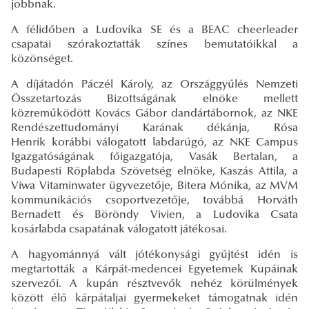
jobbnak.
A félidőben a Ludovika SE és a BEAC cheerleader
csapatai szórakoztatták színes bemutatóikkal a
közönséget.
A díjátadón Páczél Károly, az Országgyűlés Nemzeti
Összetartozás Bizottságának elnöke mellett
közreműködött Kovács Gábor dandártábornok, az NKE
Rendészettudományi Karának dékánja, Rósa
Henrik korábbi válogatott labdarúgó, az NKE Campus
Igazgatóságának főigazgatója, Vasák Bertalan, a
Budapesti Röplabda Szövetség elnöke, Kaszás Attila, a
Viwa Vitaminwater ügyvezetője, Bitera Mónika, az MVM
kommunikációs csoportvezetője, továbbá Horváth
Bernadett és Böröndy Vivien, a Ludovika Csata
kosárlabda csapatának válogatott játékosai.
A hagyománnyá vált jótékonysági gyűjtést idén is
megtartották a Kárpát-medencei Egyetemek Kupáinak
szervezői. A kupán résztvevők nehéz körülmények
között élő kárpátaljai gyermekeket támogatnak idén