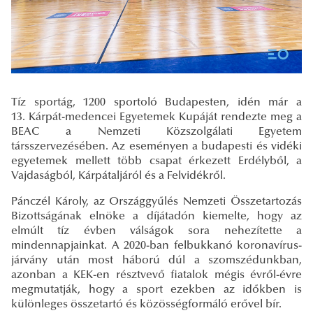
Tíz sportág, 1200 sportoló Budapesten, idén már a
13. Kárpát-medencei Egyetemek Kupáját rendezte meg a
BEAC a Nemzeti Közszolgálati Egyetem
társszervezésében. Az eseményen a budapesti és vidéki
egyetemek mellett több csapat érkezett Erdélyből, a
Vajdaságból, Kárpátaljáról és a Felvidékről.
Pánczél Károly, az Országgyűlés Nemzeti Összetartozás
Bizottságának elnöke a díjátadón kiemelte, hogy az
elmúlt tíz évben válságok sora nehezítette a
mindennapjainkat. A 2020-ban felbukkanó koronavírus-
járvány után most háború dúl a szomszédunkban,
azonban a KEK-en résztvevő fiatalok mégis évről-évre
megmutatják, hogy a sport ezekben az időkben is
különleges összetartó és közösségformáló erővel bír.